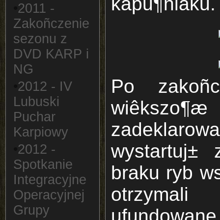
kapu¶niaku.
•
2011 -
Zakoñczenie
sezonu z
DVD KARP i
NG
Po zakoñc
•
2012 - IV
Lubuski
wiêkszo¶
Puchar
zadeklarow
Karpiowy
wystartuj±
•
2012 -
Spotkanie
braku ryb w
Integracyjne
otrzyma
Operacyjnej
Grupy
ufundowane