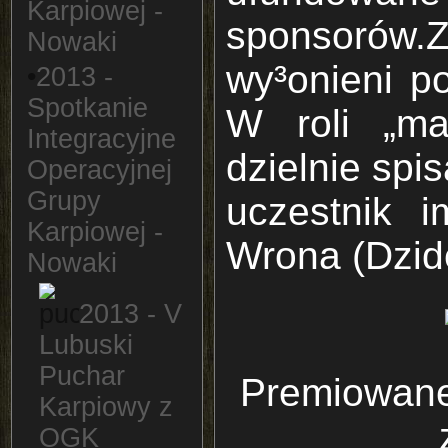
Karpiowej -
sponsorów.Z
Nowaki
wy³onieni p
•
2013 -
Spotkanie
W roli „ma
Integracyjne
dzielnie spi
Operacyjnej
Grupy
uczestnik 
Karpiowej -
Wrona (Dzid
Nowaki
2013 - V
Lubuski
Puchar
Premiowane
Karpiowy z
OGK