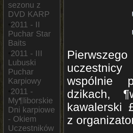
sezonu z
DVD KARP
•
2011 - II
Puchar Star
Baits
Pierwszeg
•
2011 - III
Lubuski
uczestnic
Puchar
wspólnie p
Karpiowy
•
2011 -
dzikach, ¶
My¶liborskie
kawalerski 
Dni karpiowe
z organizato
- Okiem
Uczestników