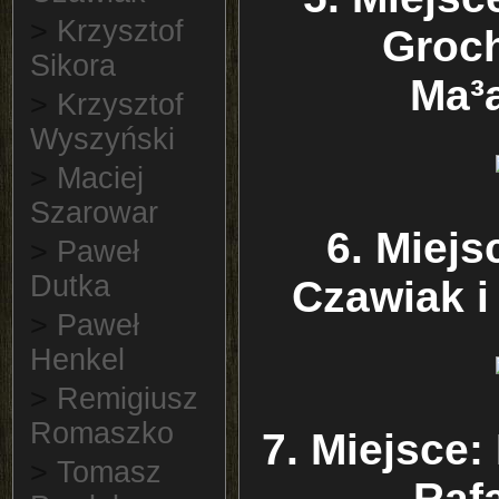
>
Krzysztof
Groch
Sikora
Ma³
>
Krzysztof
Wyszyński
>
Maciej
Szarowar
6. Miejs
>
Paweł
Dutka
Czawiak 
>
Paweł
Henkel
>
Remigiusz
Romaszko
7. Miejsce:
>
Tomasz
Raf