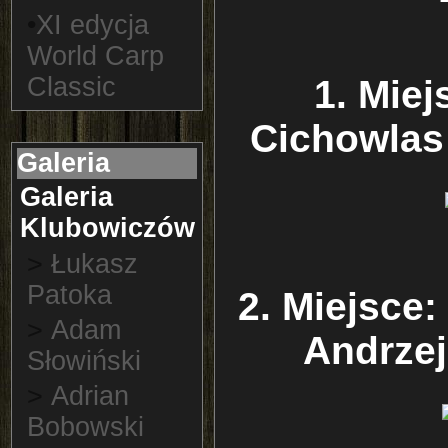
•
XI edycja
World Carp
Classic
1. Miej
Cichowlas
Galeria
Galeria
Klubowiczów
>
Łukasz
Patoka
2. Miejsce:
>
Adam
Andrze
Słowiński
>
Adrian
Bobowski