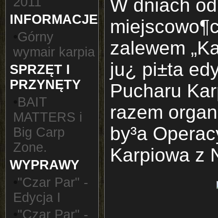
2011
W dniach od
INFORMACJE
miejscowo¶c
•
Górny
zalewem „Ka
wymair karpia
ju¿ pi±ta ed
SPRZĘT I
PRZYNĘTY
Pucharu Kar
•
BAIT
razem organ
MATTERS i
by³a Operac
Big Carp
Zone.
Karpiowa z N
WYPRAWY
•
"Czar Par" -
Edycja I
•
"Czar Par" -