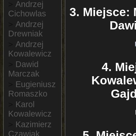
>
Andrzej
3. Miejsce:
Cichowlas
Dawi
>
Andrzej
Drewniak
>
Andrzej
Kowalewicz
>
Dawid
4. Mie
Marczak
Kowalew
>
Eugieniusz
Gaj
Romaszko
>
Karol
Kowalewicz
>
Kazimierz
5. Miejs
Czawiak