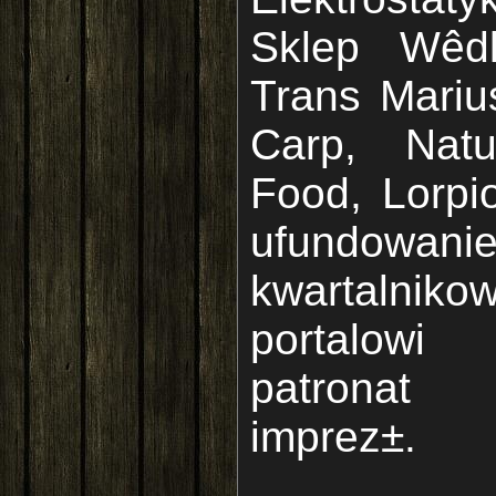
Sklep Wêdk
Trans Mariu
Carp, Natu
Food, Lorpio
ufundowan
kwartalni
portalowi
patronat
imprez±.