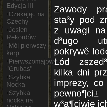
Edycja III
Zawody pr
•
Czekając na
sta³y pod z
Czechy
z uwagi na
•
Jesień
Rekordów
d³ugo ut
•
Mój pierwszy
pokrywê lod
karp
Lód zszed
•
Pierwszomajowy
"Grubas"
kilka dni p
•
Szybka
imprezy, co
Nocka
pewno¶ci
•
Szybka
nocka na
w³a¶ciwie ic