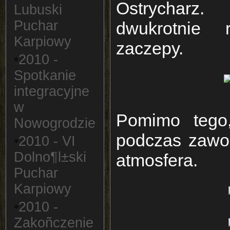
Ostrycharz
Lubuski
Puchar
dwukrotnie
Karpiowy
zaczepy.
•
2010 -
Spotkanie
integracyjne
w
Pomimo tego
Nowogrodzie
podczas zawo
•
2010 - VI
Dolno¶l±ski
atmosfera.
Puchar
Karpiowy
•
2010 -
Zakoñczenie