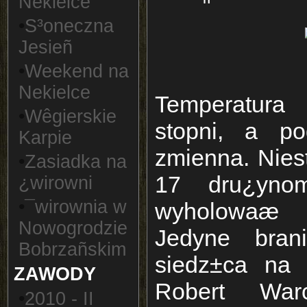
Nekielce
•
S³oneczna
Jesieñ
•
Weekend na
Nekielce
Temperatura
•
Wêgierskie
stopni, a p
Karpie
zmienna. Niest
•
Zasiadka na
17 dru¿yno
¿wirowni
•
¯wirownia w
wyholowaæ 
Nowogrodzie
Jedyne brani
Bobrzañskim
siedz±ca na 
ZAWODY
Robert War
•
2010 - II