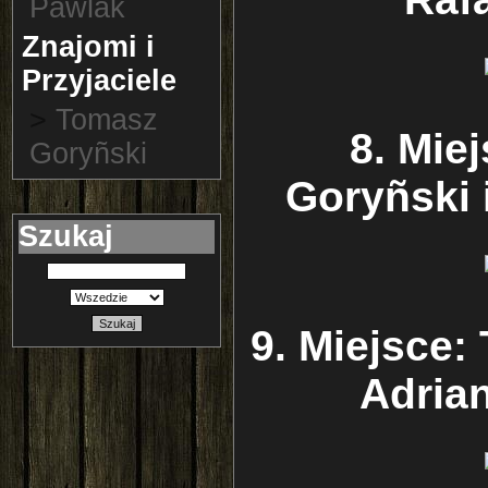
Pawlak
Znajomi i
Przyjaciele
>
Tomasz
8. Mie
Goryñski
Goryñski 
Szukaj
Szukaj
9. Miejsce:
Adria