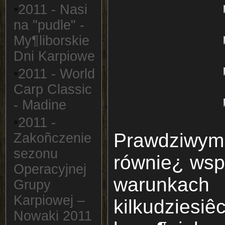
•
2011 - Nasi
na "pudle" -
My¶liborskie
Dni Karpiowe
•
2011 - World
Carp Classic
- Madine
•
2011 -
Prawdziw
Zakoñczenie
sezonu
równie¿ wsp
Operacyjnej
warunka
Grupy
Karpiowej –
kilkudzie
Nowaki 2011