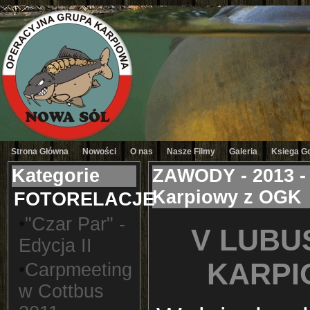
Strona Główna
Nowości
O nas
Nasze Filmy
Galeria
Ksiega G
Kategorie
ZAWODY - 2013 -
Karpiowy z OGK
FOTORELACJE
•
"Czar Par" -
V LUBU
Edycja II
KARPI
•
Carpmeeting
w Cottbus