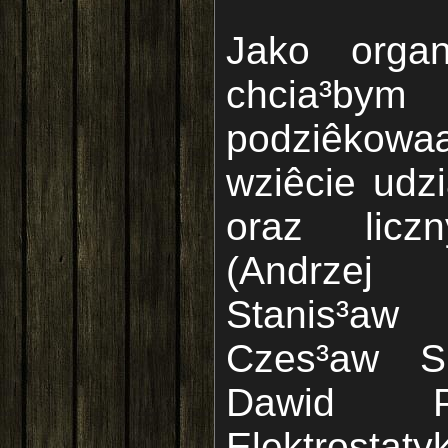
Jako organ
chcia³
podziêkowa
wziêcie udz
oraz licz
(Andrze
Stanis³a
Czes³aw Si
Dawid P
Elektrosta