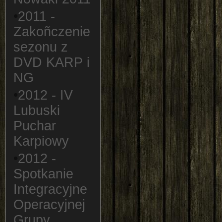
•
2011 -
Zakoñczenie
sezonu z
DVD KARP i
NG
•
2012 - IV
Lubuski
Puchar
Karpiowy
•
2012 -
Spotkanie
Integracyjne
Operacyjnej
Grupy