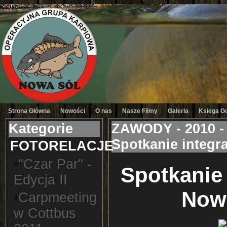
Strona Główna
Nowości
O nas
Nasze Filmy
Galeria
Ksiega G
Kategorie
ZAWODY - 2010 -
Spotkanie integr
FOTORELACJE
•
"Czar Par" -
Spotkanie 
Edycja II
Now
•
Carpmeeting
w Cottbus