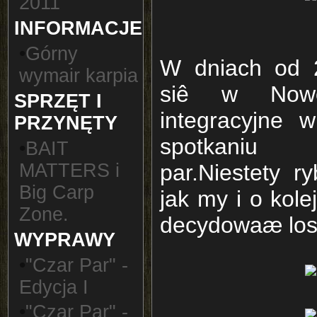
2011
INFORMACJE
•
Górny
W dniach od 2
wymair karpia
siê w Nowog
SPRZĘT I
integracyjne 
PRZYNĘTY
spotkaniu 
•
BAIT
par.Niestety r
MATTERS i
Big Carp
jak my i o kole
Zone.
decydowaæ los
WYPRAWY
•
"Czar Par" -
Edycja I
•
"Czar Par" -