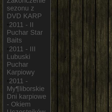
Zakoñczenie
sezonu z
DVD KARP
•
2011 - II
Puchar Star
Baits
•
2011 - III
Lubuski
Puchar
Karpiowy
•
2011 -
My¶liborskie
Dni karpiowe
- Okiem