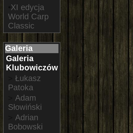
•
XI edycja
World Carp
Classic
Galeria
Galeria
Klubowiczów
>
Łukasz
Patoka
>
Adam
Słowiński
>
Adrian
Bobowski