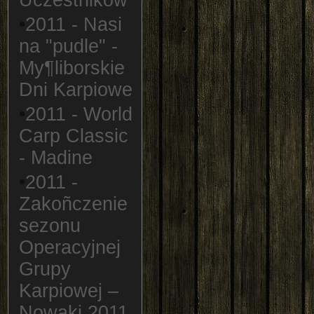
Uczestników
•
2011 - Nasi
na "pudle" -
My¶liborskie
Dni Karpiowe
•
2011 - World
Carp Classic
- Madine
•
2011 -
Zakoñczenie
sezonu
Operacyjnej
Grupy
Karpiowej –
Nowaki 2011