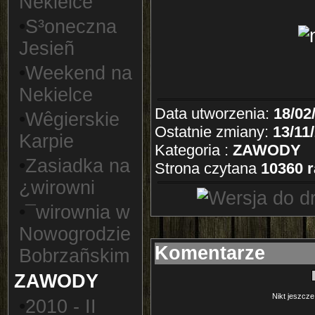
Nekielce
•
S³oneczna
Jesieñ
•
Weekend na
Nekielce
Data utworzenia:
18/02
•
Wêgierskie
Ostatnie zmiany:
13/11
Karpie
Kategoria :
ZAWODY
•
Zasiadka na
Strona czytana
10360 r
¿wirowni
•
¯wirownia w
Nowogrodzie
Komentarze
Bobrzañskim
ZAWODY
Nikt jeszcze
•
2010 - II