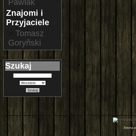
Pawlak
Znajomi i
Przyjaciele
>
Tomasz
Goryñski
Szukaj
Szukaj
Strona 