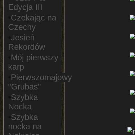
Edycja III
•
Czekając na
Czechy
•
Jesień
Rekordów
•
Mój pierwszy
karp
•
Pierwszomajowy
"Grubas"
•
Szybka
Nocka
•
Szybka
nocka na