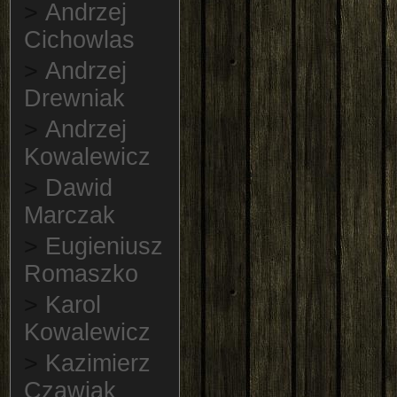
>
Andrzej
Cichowlas
>
Andrzej
Drewniak
>
Andrzej
Kowalewicz
>
Dawid
Marczak
>
Eugieniusz
Romaszko
>
Karol
Kowalewicz
>
Kazimierz
Czawiak