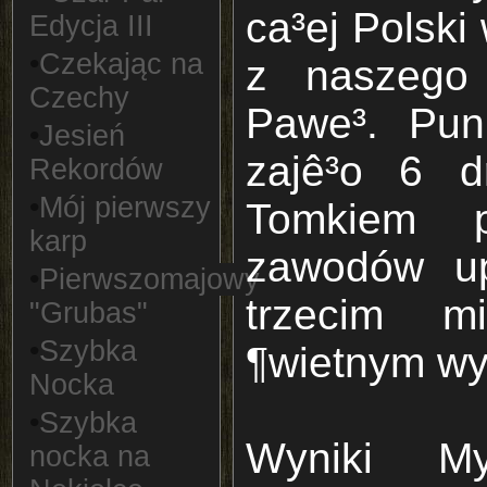
ca³ej Polski
Edycja III
•
Czekając na
z naszego
Czechy
Pawe³. Pun
•
Jesień
zajê³o 6 d
Rekordów
•
Mój pierwszy
Tomkiem p
karp
zawodów up
•
Pierwszomajowy
trzecim m
"Grubas"
•
Szybka
¶wietnym wy
Nocka
•
Szybka
Wyniki My¶
nocka na