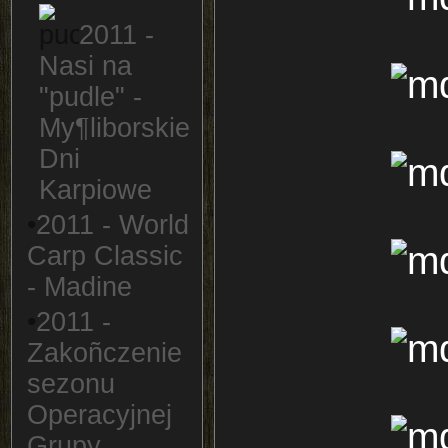
2011 -
Nasi na
"pudle" -
My¶liborskie
Dni
Karpiowe
•
2011 - World
Carp Classic
- Madine
•
2011 -
Zakoñczenie
sezonu
Operacyjnej
Grupy