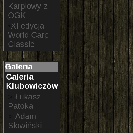
Karpiowy z
OGK
•
XI edycja
World Carp
Classic
Galeria
Galeria
Klubowiczów
>
Łukasz
Patoka
>
Adam
Słowiński