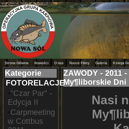
Strona Główna
Nowości
O nas
Nasze Filmy
Galeria
Ksiega G
Kategorie
ZAWODY - 2011 - 
My¶liborskie Dni
FOTORELACJE
•
"Czar Par" -
Nasi n
Edycja II
My¶lib
•
Carpmeeting
w Cottbus
Ka