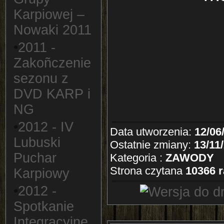
Karpiowej –
Nowaki 2011
•
2011 -
Zakoñczenie
sezonu z
DVD KARP i
NG
•
2012 - IV
Data utworzenia:
12/06
Lubuski
Ostatnie zmiany:
13/11
Puchar
Kategoria :
ZAWODY
Strona czytana
10366 r
Karpiowy
•
2012 -
Spotkanie
Integracyjne