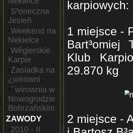
Nekielce
karpiowych:
•
S³oneczna
Jesieñ
1 miejsce - 
•
Weekend na
Nekielce
Bart³omiej 
•
Wêgierskie
Klub Karpi
Karpie
29.870 kg
•
Zasiadka na
¿wirowni
•
¯wirownia w
Nowogrodzie
Bobrzañskim
2 miejsce -
ZAWODY
•
2010 - II
i Bartosz B³