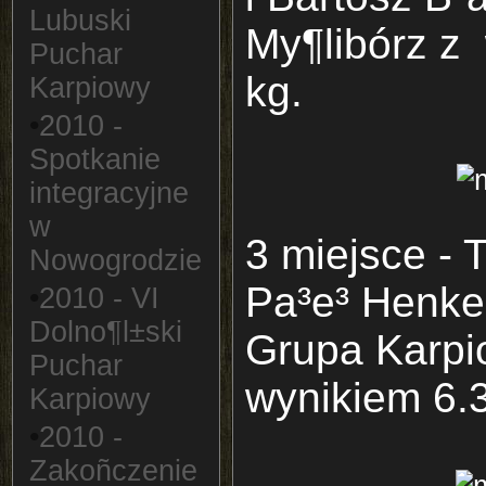
Lubuski
My¶libórz z
Puchar
kg.
Karpiowy
•
2010 -
Spotkanie
integracyjne
w
3 miejsce - 
Nowogrodzie
Pa³e³ Henke
•
2010 - VI
Dolno¶l±ski
Grupa Karpi
Puchar
wynikiem 6.
Karpiowy
•
2010 -
Zakoñczenie