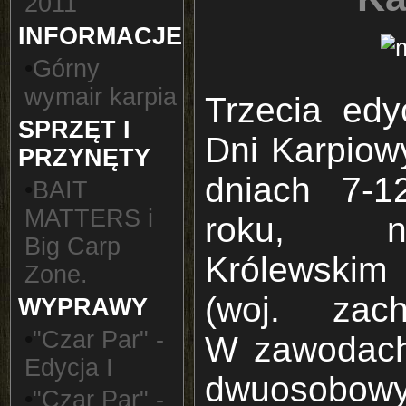
2011
INFORMACJE
•
Górny
wymair karpia
Trzecia edy
SPRZĘT I
Dni Karpiow
PRZYNĘTY
dniach 7-1
•
BAIT
MATTERS i
roku, n
Big Carp
Królewski
Zone.
(woj. zach
WYPRAWY
•
"Czar Par" -
W zawodach
Edycja I
dwuosobo
•
"Czar Par" -