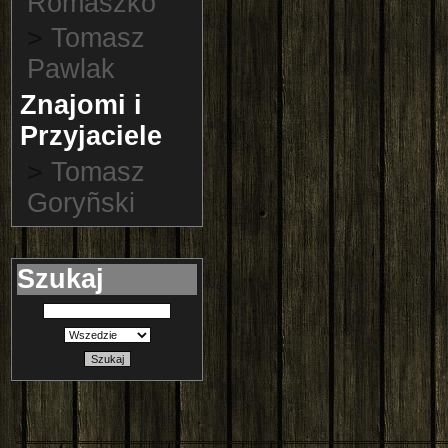
Romaszko
>
Tomasz
Pawlak
Znajomi i
Przyjaciele
>
Tomasz
Goryñski
Szukaj
Szukaj