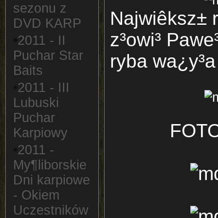
sezonu z
Najwiêksz± 
DVD KARP
z³owi³ Pawe³
•
2011 - II
Puchar Star
ryba wa¿y³a
Baits
•
2011 - III
Lubuski
Puchar
FOT
Karpiowy
•
2011 -
My¶liborskie
Dni karpiowe
- Okiem
Uczestników